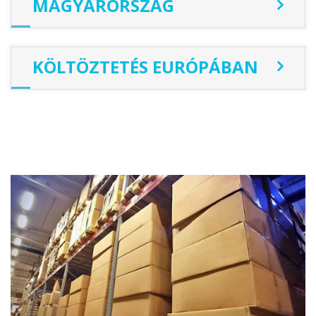
MAGYARORSZÁG
KÖLTÖZTETÉS EURÓPÁBAN
ÓRABÉR:
Csomagolás
Raktározás
Budapest
London
Megrendelés