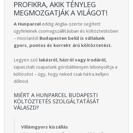
PROFIKRA, AKIK TÉNYLEG
MEGMOZGATJÁK A VILÁGOT!
A Hunparcel
eddig Anglia-szerte segített
ügyfeleinek csomagszállításban és költöztetésben
– mostantól
Budapesten belül is vállalunk
gyors, pontos és korrekt árú költöztetést.
Legyen szó
lakásról, házról vagy irodáról,
tapasztalt csapatunk gördülékenyen lebonyolítja a
költözést – úgy, hogy neked csak hátra kelljen
dőlnöd.
MIÉRT A HUNPARCEL BUDAPESTI
KÖLTÖZTETÉS SZOLGÁLTATÁSÁT
VÁLASZD?
Villámgyors kiszállás