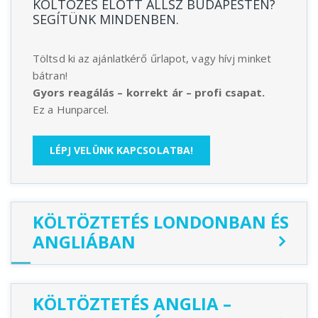
KÖLTÖZÉS ELŐTT ÁLLSZ BUDAPESTEN?
SEGÍTÜNK MINDENBEN.
Töltsd ki az ajánlatkérő űrlapot, vagy hívj minket
bátran!
Gyors reagálás – korrekt ár – profi csapat.
Ez a Hunparcel.
LÉPJ VELÜNK KAPCSOLATBA!
KÖLTÖZTETÉS LONDONBAN ÉS
ANGLIÁBAN
KÖLTÖZTETÉS ANGLIA –