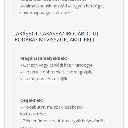
Alkalmazkodunk hozzád – legyen hétvége,
ünnepnap vagy akár este.
LAKÁSBÓL LAKÁSBA? IRODÁBÓL ÚJ
IRODÁBA? MI VISSZÜK, AMIT KELL.
Magánszemélyeknek:
- Garzon vagy családi ház? Mindegy!
- Hozzuk a dobozokat, csomagoljuk,
visszük, összeszereljük.
Cégeknek:
- Irodabútor, műszaki eszközök
költöztetése
- Zökkenőmentes átállás egyik helyszínről a
másikra