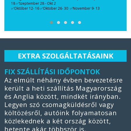
18 ✅Szeptember 28 - Okt 2
✅Október 12- 16 ✅Oktober 26- 30 ✅November 9- 13
EXTRA SZOLGÁLTATÁSAINK
FIX SZÁLLÍTÁSI IDŐPONTOK
V
Az elmúlt néhány évben bevezetésre
M
került a heti szállítás Magyarország
ü
és Anglia között, mindkét irányban.
m
Legyen szó csomagküldésről vagy
a
költözésről, autóink folyamatosan
r
közlekednek a két ország között,
t
hetente akár többször is.
h