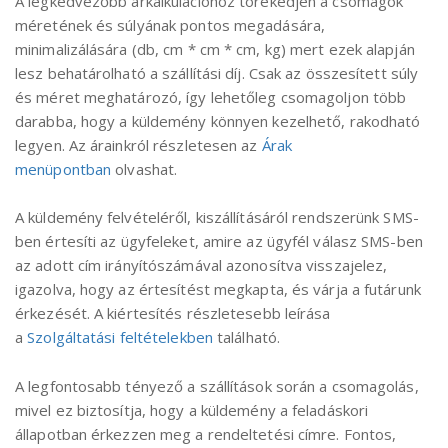
A legkedvezőbb árkalkulációhoz törekedjen a csomagok
méretének és súlyának pontos megadására,
minimalizálására (db, cm * cm * cm, kg) mert ezek alapján
lesz behatárolható a szállítási díj. Csak az összesített súly
és méret meghatározó, így lehetőleg csomagoljon több
darabba, hogy a küldemény könnyen kezelhető, rakodható
legyen. Az árainkról részletesen az
Árak
menüpontban
olvashat.
A küldemény felvételéről, kiszállításáról rendszerünk SMS-
ben értesíti az ügyfeleket, amire az ügyfél válasz SMS-ben
az adott cím irányítószámával azonosítva visszajelez,
igazolva, hogy az értesítést megkapta, és várja a futárunk
érkezését. A kiértesítés részletesebb leírása
a
Szolgáltatási feltételekben
található.
A legfontosabb tényező a szállítások során a csomagolás,
mivel ez biztosítja, hogy a küldemény a feladáskori
állapotban érkezzen meg a rendeltetési címre. Fontos,