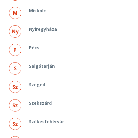
Miskolc
M
Nyíregyháza
Ny
Pécs
P
Salgótarján
S
Szeged
Sz
Szekszárd
Sz
Székesfehérvár
Sz