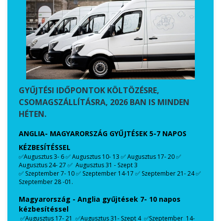
GYŰJTÉSI IDŐPONTOK KÖLTÖZÉSRE,
CSOMAGSZÁLLÍTÁSRA, 2026 BAN IS MINDEN
HÉTEN.
ANGLIA- MAGYARORSZÁG GYŰJTÉSEK 5-7 NAPOS
KÉZBESÍTÉSSEL
✅Augusztus 3- 6 ✅ Augusztus 10- 13 ✅ Augusztus 17- 20 ✅
Augusztus 24- 27 ✅ Augusztus 31 - Szept 3
✅ Szeptember 7- 10 ✅ Szeptember 14-17 ✅ Szeptember 21- 24 ✅
TÉSE
A TÖ
Szeptember 28 -01.
ORS
Magyarország - Anglia gyűjtések 7- 10 napos
CSO
kézbesítéssel
✅Augusztus 17- 21 ✅Augusztus 31- Szept 4 ✅Szeptember 14-