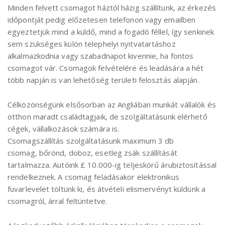
Minden felvett csomagot háztól házig szállítunk, az érkezés
időpontját pedig előzetesen telefonon vagy emailben
egyeztetjük mind a küldő, mind a fogadó féllel, így senkinek
sem szükséges külön telephelyi nyitvatartáshoz
alkalmazkodnia vagy szabadnapot kivennie, ha fontos
csomagot vár. Csomagok felvételére és leadására a hét
több napján is van lehetőség területi felosztás alapján.
Célközönségünk elsősorban az Angliában munkát vállalók és
otthon maradt családtagjaik, de szolgáltatásunk elérhető
cégek, vállalkozások számára is.
Csomagszállítás szolgáltatásunk maximum 3 db
csomag, bőrönd, doboz, esetleg zsák szállítását
tartalmazza. Autóink £ 10.000-ig teljeskörű árubiztosítással
rendelkeznek. A csomag feladásakor elektronikus
fuvarlevelet töltünk ki, és átvételi elismervényt küldünk a
csomagról, árral feltüntetve.