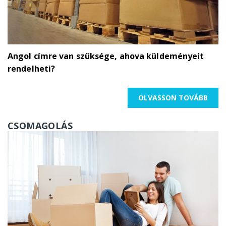
FIX ÁRAS:
Angol címre van szüksége, ahova küldeményeit
info@hunparcel.com
rendelheti?
OLVASSON TOVÁBB
ingyenes
londoni vagy budapesti
konzultációnkat melyet teljes ingatlan
CSOMAGOLÁS
költözése esetén (minimum 3-5 szobás lakás
vagy kertes ház)