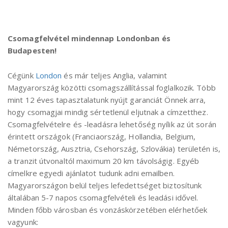
Csomagfelvétel mindennap Londonban és
Budapesten!
Cégünk
London
és már teljes Anglia, valamint
Magyarország közötti csomagszállítással foglalkozik. Több
mint 12 éves tapasztalatunk nyújt garanciát Önnek arra,
hogy csomagjai mindig sértetlenül eljutnak a címzetthez.
Csomagfelvételre és -leadásra lehetőség nyílik az út során
érintett országok (Franciaország, Hollandia, Belgium,
Németország, Ausztria, Csehország, Szlovákia) területén is,
a tranzit útvonaltól maximum 20 km távolságig. Egyéb
címelkre egyedi ajánlatot tudunk adni emailben.
Magyarországon belül teljes lefedettséget biztosítunk
általában 5-7 napos csomagfelvételi és leadási idővel.
Minden főbb városban és vonzáskörzetében elérhetőek
vagyunk: