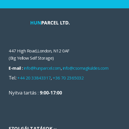
447 High Road
,
London
,
N12 0AF
(Big Yellow Self Storage)
E-mail :
info@hunparcel.com
,
info@csomagkuldes.com
Tel.:
,
+44 20 33843317
+36 70 2365032
Nyitva tartás :
9:00-17:00
SZOLGÁLTATÁSOK