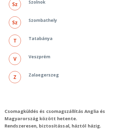
Szolnok
Sz
Szombathely
Sz
Tatabánya
T
Veszprém
V
Zalaegerszeg
Z
Csomagküldés és csomagszállítás Anglia és
Magyarország között hetente.
Rendszeresen, biztosítással, háztól házig.