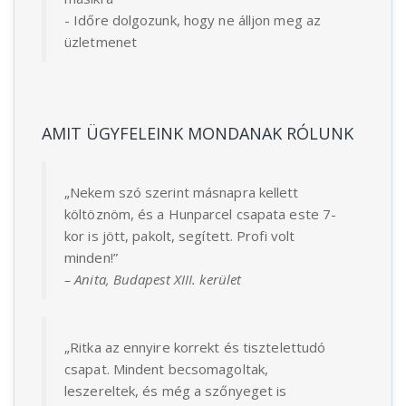
- Időre dolgozunk, hogy ne álljon meg az
üzletmenet
AMIT ÜGYFELEINK MONDANAK RÓLUNK
„Nekem szó szerint másnapra kellett
költöznöm, és a Hunparcel csapata este 7-
kor is jött, pakolt, segített. Profi volt
minden!”
– Anita, Budapest XIII. kerület
„Ritka az ennyire korrekt és tisztelettudó
csapat. Mindent becsomagoltak,
leszereltek, és még a szőnyeget is