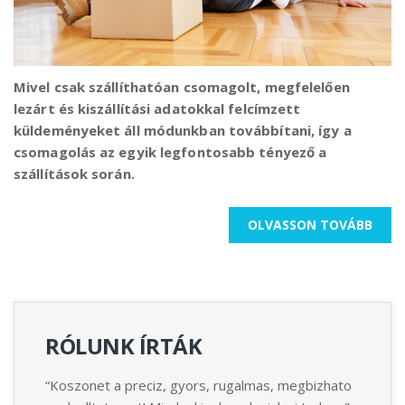
Mivel csak szállíthatóan csomagolt, megfelelően
lezárt és kiszállítási adatokkal felcímzett
küldeményeket áll módunkban továbbítani, így a
Költöztetés megrendeléséhez kattintson ide.
csomagolás az egyik legfontosabb tényező a
szállítások során.
OLVASSON TOVÁBB
Részletekért kattintson ide!
RÓLUNK ÍRTÁK
ben
“Koszonet a preciz, gyors, rugalmas, megbizhato
“Nagy