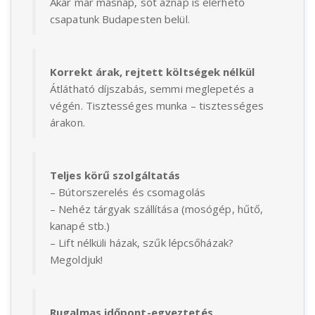
Akár már másnap, sőt aznap is elérhető
csapatunk Budapesten belül.
Korrekt árak, rejtett költségek nélkül
Átlátható díjszabás, semmi meglepetés a
végén. Tisztességes munka – tisztességes
árakon.
Teljes körű szolgáltatás
– Bútorszerelés és csomagolás
– Nehéz tárgyak szállítása (mosógép, hűtő,
kanapé stb.)
– Lift nélküli házak, szűk lépcsőházak?
Megoldjuk!
Rugalmas időpont-egyeztetés