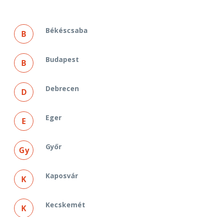
Békéscsaba
B
Budapest
B
Debrecen
D
Eger
E
Győr
Gy
Kaposvár
K
Kecskemét
K