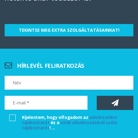
c
TEKINTSE MEG EXTRA SZOLGÁLTATÁSAINKAT!
HÍRLEVÉL FELIRATKOZÁS
Kijelentem, hogy elfogadom az
adatkezelési
tájékoztatót
és a
sütik alkalmazásáról szóló
tájékoztatót
!
...