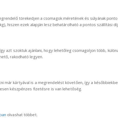
megrendelő törekedjen a csomagok méretének és súlyának ponto
), hiszen ezek alapján lesz behatárolható a pontos szállítási díj
gy azt szoktuk ajánlani, hogy lehetőleg csomagoljon több, különá
hető, rakodható legyen.
ni már kártyával is a megrendelést követően, így a későbbiekb
tesen készpénzes fizetésre is van lehetőség.
ban
olvashat többet.