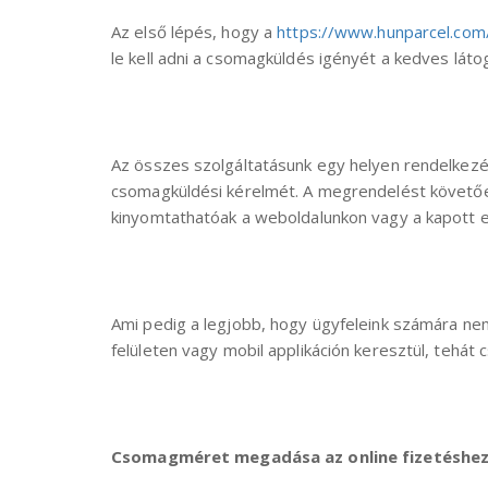
Az első lépés, hogy a
https://www.hunparcel.co
le kell adni a csomagküldés igényét a kedves láto
Az összes szolgáltatásunk egy helyen rendelkezésre
csomagküldési kérelmét. A megrendelést követően
kinyomtathatóak a weboldalunkon vagy a kapott e
Ami pedig a legjobb, hogy ügyfeleink számára n
felületen vagy mobil applikáción keresztül, tehát
Csomagméret megadása az online fizetéshez é