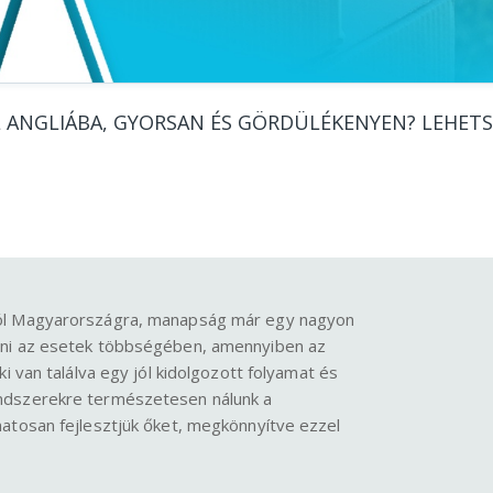
ANGLIÁBA, GYORSAN ÉS GÖRDÜLÉKENYEN? LEHETS
ból Magyarországra, manapság már egy nagyon
nni az esetek többségében, amennyiben az
i van találva egy jól kidolgozott folyamat és
ndszerekre természetesen nálunk a
matosan fejlesztjük őket, megkönnyítve ezzel