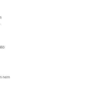
s
.
lló
en nem