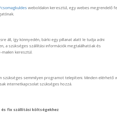
m/csomagkuldes
weboldalon keresztül, egy webes megrendelő fe
gatónak.
 áll, így könnyedén, bárki egy pillanat alatt le tudja adni
, a szükséges szállítási információk megtalálhatóak és
-mailen keresztül.
em szükséges semmilyen programot telepíteni. Minden elérhető
 csak internetkapcsolat szükséges hozzá.
s fix szállítási költségekhez