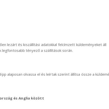
en lezárt és kiszállítási adatokkal felcímzett küldeményeket áll
 legfontosabb tényező a szállítások során.
p alaposan olvassa el és leírtak szerint állítsa össze a küldem
ország és Anglia között