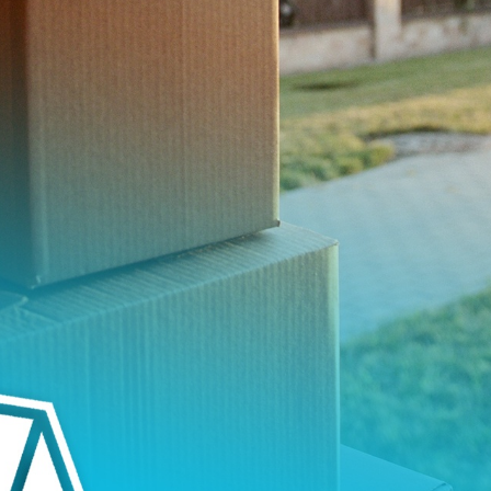
Ezenkivul ajt
szallitanak 
aron, amin 
autopalyas 
vallalnak… M
elegedve. K
CSOMAGSZÁLLÍTÁS
FELADANDÓ 
MAGYARORSZÁGRÓL
A CN23 LETÖL
ANGLIÁBA, GYORSAN ÉS
KITÖLTÉSI Ú
GÖRDÜLÉKENYEN?
LEHETSÉGES!