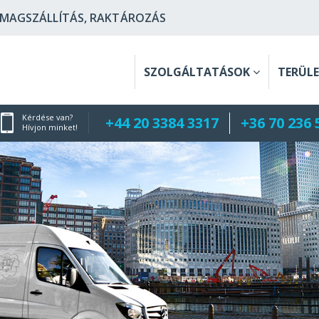
OMAGSZÁLLÍTÁS, RAKTÁROZÁS
SZOLGÁLTATÁSOK
TERÜL
Kérdése van?
+44 20 3384 3317
+36 70 236 
Hívjon minket!