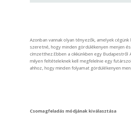
Azonban vannak olyan tényezők, amelyek cégünk hat
szeretné, hogy minden gördülékenyen menjen és
címzetthez.Ebben a cikkünkben egy Budapestről A
milyen feltételeknek kell megfelelnie egy futársz
ahhoz, hogy minden folyamat gördülékenyen men
Csomagfeladás módjának kiválasztása