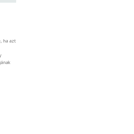
, ha azt
y
jának