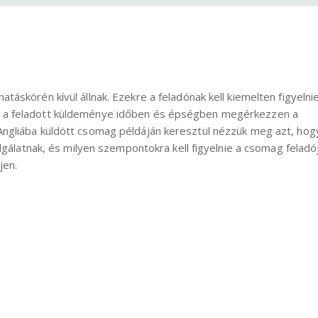
áskörén kívül állnak. Ezekre a feladónak kell kiemelten figyelnie
 a feladott küldeménye időben és épségben megérkezzen a
ngliába küldött csomag példáján keresztül nézzük meg azt, hog
olgálatnak, és milyen szempontokra kell figyelnie a csomag feladó
jen.