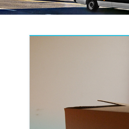
“Pont
szerin
kiszáll
megérk
Köszön
titeket
TS
201