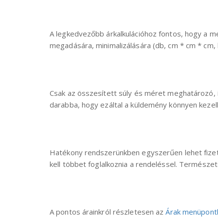
A legkedvezőbb árkalkulációhoz fontos, hogy a 
megadására, minimalizálására (db, cm * cm * cm, kg
Csak az összesített súly és méret meghatározó, í
darabba, hogy ezáltal a küldemény könnyen kezel
Hatékony rendszerünkben egyszerűen lehet fizet
kell többet foglalkoznia a rendeléssel. Természe
A pontos árainkról részletesen az
Árak menüpont