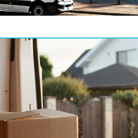
osan a megbeszéltek
” Teljesen elegedett
“Az elmult i
ti csomagfelvétel és
vagyok a HUNPARCEL
ketszer is h
ítás is. Teljesen épen
szolgaltatasaival. Ajanlom
HUNPARCE
ezett a TV-nk.
oket barkinek :)"
szolgaltatas
jük, legközelebb is
koltozeshez
 hívunk! :)"
biciklikuldes
aron dolgoz
szallitanak –
ZOLTÁN
ANDRÁS
4. SZEPTEMBER 18.
2014. ÁPRILIS 01.
201
elott is, hi
megjarjak M