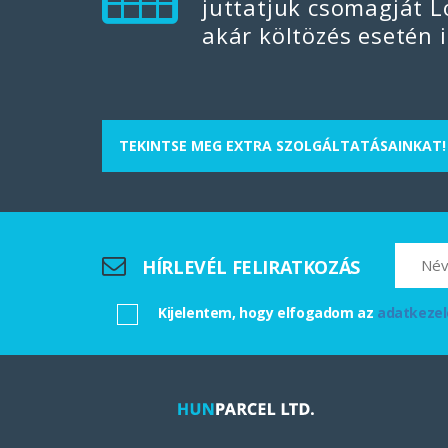
Magyarország és Angli
juttatjuk csomagját L
csomagküldésről vagy 
akár költözés esetén i
közlekednek a két ország közöt
TEKINTSE MEG EXTRA SZOLGÁLTATÁSAINKAT!
HÍRLEVÉL FELIRATKOZÁS
Kijelentem, hogy elfogadom az
adatkezel