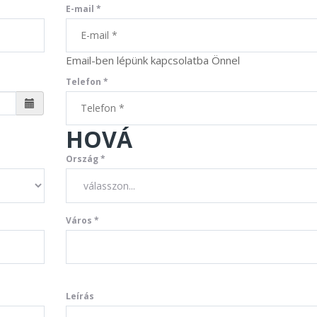
 ajtóig, de a mi
kézbesítettétek az általam
E-mail *
nkben a második
küldeni kívánt csomagot
MÁTÉ
4. JÚLIUS 17.
2014. MÁRCIUS 31.
ig is felhozták. Nekünk
Londonból Budapestre.
nul kellett a segítség.
Szeretném kiemelni Dani
Email-ben lépünk kapcsolatba Önnel
n belül úton volt a
kollégátok barátságos
Telefon *
unk! Csak ajánlani
munkavégzését. :) Örülök,
őket mindenkinek!!!"
hogy titeket választottalak
a feladat teljesítése
HOVÁ
céljából. Bátran tudom és
Ország *
fogom is ajánlani cégeteket
másoknak is a jövőben,
bízván, hogy hasonló jó
véleménnyel lesznek majd
Város *
rólatok. Amennyiben nekem
is szükségét kelti további
csomagok szállítása
remélem számíthatok
csapatotokra a jövőben is."
CSOMAGSZÁLLÍTÁS
FELADANDÓ 
Leírás
MAGYARORSZÁGRÓL
A CN23 LETÖL