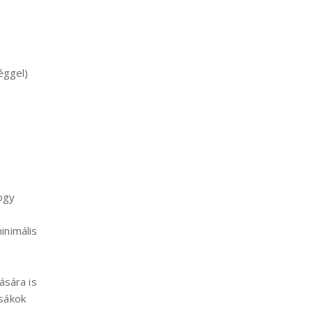
éggel)
hogy
inimális
ására is
zsákok