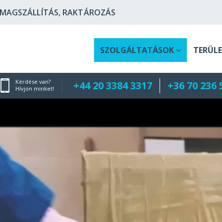
OMAGSZÁLLÍTÁS, RAKTÁROZÁS
SZOLGÁLTATÁSOK
TERÜL
Kérdése van?
+44 20 3384 3317
+36 70 236 
Hívjon minket!
S