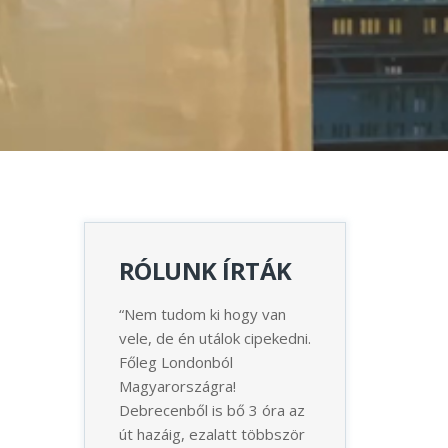
RÓLUNK ÍRTÁK
“Nem tudom ki hogy van
“Tisztelt HUNPARCEL
“A héten már más
vele, de én utálok cipekedni.
Koszonom! Teljes mertekig
alkalommal érkez
Főleg Londonból
elegedett voltam a
csomagom rendbe
Magyarországra!
szolgaltatasukkal. Csak
szállításukkal. Az
Debrecenből is bő 3 óra az
ajanlani tudom masoknak
korábban volt, Lo
út hazáig, ezalatt többször
pontosak, segitokeszek,
Budapestre, most