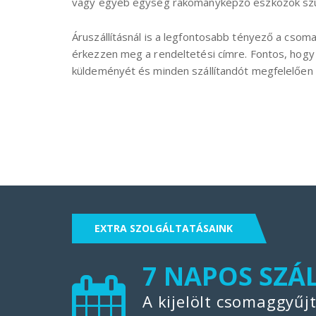
vagy egyéb egység rakományképző eszközök szüks
Áruszállításnál is a legfontosabb tényező a csoma
érkezzen meg a rendeltetési címre. Fontos, hogy
küldeményét és minden szállítandót megfelelően k
EXTRA SZOLGÁLTATÁSAINK
FIX SZÁLLÍTÁ
7 NAPOS SZÁ
Az elmúlt néhány évben
A kijelölt csomaggyűj