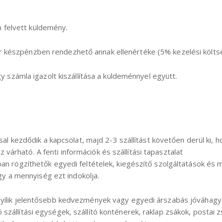
n felvett küldemény.
kor készpénzben rendezhető annak ellenértéke (5% kezelési költs
y számla igazolt kiszállítása a küldeménnyel együtt.
ssal kezdődik a kapcsolat, majd 2-3 szállítást követően derül ki, 
árható. A fenti információk és szállítási tapasztalat
ban rögzíthetők egyedi feltételek, kiegészítő szolgáltatások és m
 a mennyiség ezt indokolja.
 nyílik jelentősebb kedvezmények vagy egyedi árszabás jóváhagy
szállítási egységek, szállító konténerek, raklap zsákok, postai 