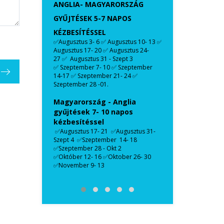
ANGLIA- MAGYARORSZÁG
TMUTATÓJA
AZ ORSZÁGOK 
GYŰJTÉSEK 5-7 NAPOS
SZÁLLÍTÁSHOZ
KÉZBESÍTÉSSEL
CSOMAGFELADÁ
✅Augusztus 3- 6 ✅ Augusztus 10- 13 ✅
KÖLTÖZTETÉS 
Augusztus 17- 20 ✅ Augusztus 24-
27 ✅ Augusztus 31 - Szept 3
✅ Szeptember 7- 10 ✅ Szeptember
14-17 ✅ Szeptember 21- 24 ✅
Szeptember 28 -01.
Magyarország - Anglia
gyűjtések 7- 10 napos
kézbesítéssel
✅Augusztus 17- 21 ✅Augusztus 31-
Szept 4 ✅Szeptember 14- 18
✅Szeptember 28 - Okt 2
✅Október 12- 16 ✅Oktober 26- 30
✅November 9- 13