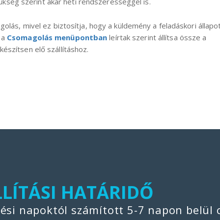
ég szerint akár heti rendszerességgel is.
golás, mivel ez biztosítja, hogy a küldemény a feladáskori állapo
 a
Csomagolás menüpontban
leírtak szerint állítsa össze a
észítsen elő szállításhoz.
SI IDŐPONTOK
LLÍTÁSI HATÁRIDŐ
 bevezetésre került a heti szállítás
tési napoktól számított 5-7 napon belül 