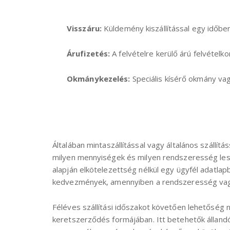
Visszáru:
Küldemény kiszállítással egy időbe
Árufizetés:
A felvételre kerülő árú felvétel
Okmánykezelés:
Speciális kísérő okmány vag
Általában mintaszállítással vagy általános szállítá
milyen mennyiségek és milyen rendszeresség lesz v
alapján elkötelezettség nélkül egy ügyfél adatlap
kedvezmények, amennyiben a rendszeresség vagy
Féléves szállítási időszakot követően lehetőség
keretszerződés formájában. Itt betehetők állandó 