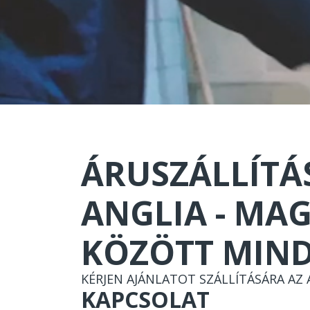
ÁRUSZÁLLÍTÁ
ANGLIA - MA
“Megbi
A munk
KÖZÖTT MIND
rendkí
Feri!!
KÉRJEN AJÁNLATOT SZÁLLÍTÁSÁRA AZ 
nagyon
KAPCSOLAT
A cso