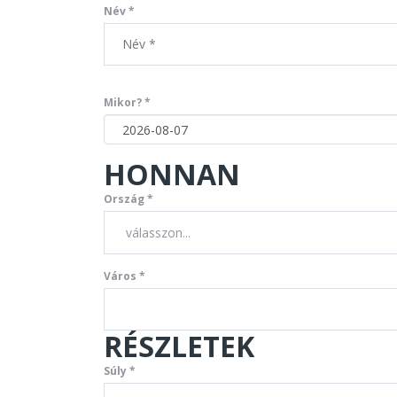
ajtótól
Név *
esetü
LILI
201
emelit
váratla
2 napo
Mikor? *
csomag
tudom 
HONNAN
Ország *
Város *
RÉSZLETEK
Súly *