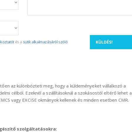
ANGLIÁBA, GYORSAN ÉS
KITÖLTÉSI Ú
GÖRDÜLÉKENYEN?
LEHETSÉGES!
ékoztatót
és a
sütik alkalmazásáról szóló
pvetően az különbözteti meg, hogy a küldeményeket vállalkozó a
elmi célból. Ezeknél a szállításoknál a szokásostól eltérő lehet a
ing, EMCS vagy EXCISE okmányok kellenek és minden esetben CMR.
egészítő szolgáltatásokra: