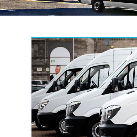
“Nyugo
a Hunp
akinek
pontos
van s
Magya
Britan
előre 
ADA
időre
történ