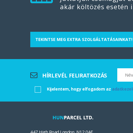
csomagküldésről vagy 
akár költözés esetén i
közlekednek a két ország közöt
TEKINTSE MEG EXTRA SZOLGÁLTATÁSAINKAT!
HÍRLEVÉL FELIRATKOZÁS
Kijelentem, hogy elfogadom az
adatkezel
447 High Road
,
London
,
N12 0AF