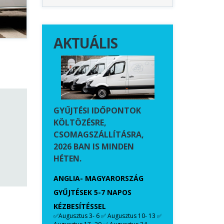
es megbizhato."
nagyon kedves es
2 napon belül úton
segitokesz. Ajanlom oket
csomagunk! Csak a
mindenkinek, aki koltozni
tudom őket minden
AKTUÁLIS
szeretne vagy kisallatat
koltoztetne ki. Nagyon
szepen koszonjuk, a
madarral teljes a csalad :)"
GYŰJTÉSI IDŐPONTOK
KÖLTÖZÉSRE,
CSOMAGSZÁLLÍTÁSRA,
2026 BAN IS MINDEN
HÉTEN.
CSOMAGOKRA
A TÖKÉLETES
TÉSE ÉS
CSOMAGOLÁS E
ANGLIA- MAGYARORSZÁG
TMUTATÓJA
AZ ORSZÁGOK 
GYŰJTÉSEK 5-7 NAPOS
SZÁLLÍTÁSHOZ
KÉZBESÍTÉSSEL
CSOMAGFELADÁ
✅Augusztus 3- 6 ✅ Augusztus 10- 13 ✅
KÖLTÖZTETÉS 