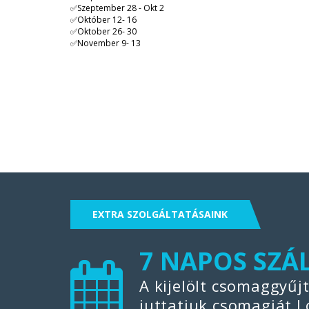
✅Szeptember 28 - Okt 2
✅Október 12- 16
✅Oktober 26- 30
✅November 9- 13
EXTRA SZOLGÁLTATÁSAINK
FIX SZÁLLÍTÁ
7 NAPOS SZÁ
Az elmúlt néhány évben
A kijelölt csomaggyűj
Magyarország és Angli
juttatjuk csomagját L