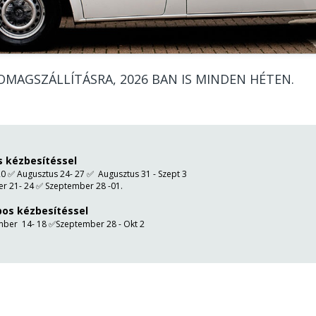
lalkoztak, egy nehéz
t a második
re kellett felhozni,
zt is megoldotta
segítséggel. Örömmel
MAGSZÁLLÍTÁSRA, 2026 BAN IS MINDEN HÉTEN.
ok a Hunparcelhez
 is!"
s kézbesítéssel
0 ✅ Augusztus 24- 27 ✅ Augusztus 31 - Szept 3
r 21- 24 ✅ Szeptember 28 -01.
pos kézbesítéssel
CSOMAGSZÁLLÍTÁS
FELADANDÓ 
ber 14- 18 ✅Szeptember 28 - Okt 2
MAGYARORSZÁGRÓL
A CN23 LETÖL
ANGLIÁBA, GYORSAN ÉS
KITÖLTÉSI Ú
GÖRDÜLÉKENYEN?
LEHETSÉGES!