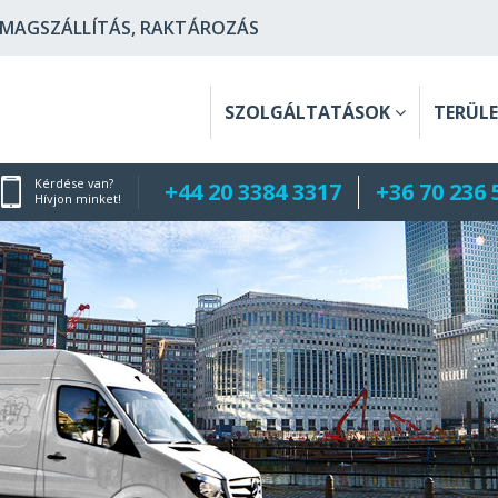
OMAGSZÁLLÍTÁS, RAKTÁROZÁS
SZOLGÁLTATÁSOK
TERÜL
Kérdése van?
+44 20 3384 3317
+36 70 236 
Hívjon minket!