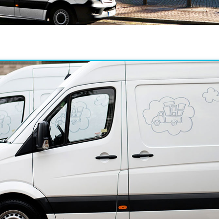
dt szívvel ajánlanám
” Thanx Daniel for a job well
arcelt mindenkinek,
done. You were quick, polite
 gyors, megbízható,
and efficient."
 és olcsó szállításra
züksége
rország és Nagy
nia között. Minden az
egyeztetett
M
FIONA
2014. OKTÓBER 14.
2013. MÁJUS 21.
ndnek megfelelően
t, hétvégi szállításra