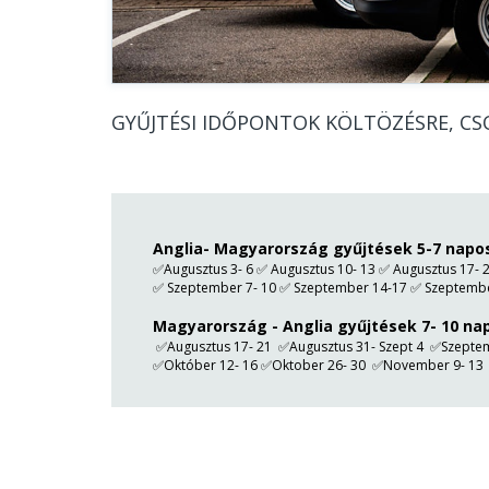
is vál
darabo
emelet
Dani e
külön 
GYŰJTÉSI IDŐPONTOK KÖLTÖZÉSRE, CSO
fordul
máskor
Anglia- Magyarország gyűjtések 5-7 napo
✅Augusztus 3- 6 ✅ Augusztus 10- 13 ✅ Augusztus 17- 2
✅ Szeptember 7- 10 ✅ Szeptember 14-17 ✅ Szeptembe
Magyarország - Anglia gyűjtések 7- 10 na
✅Augusztus 17- 21 ✅Augusztus 31- Szept 4 ✅Szeptem
✅Október 12- 16 ✅Oktober 26- 30 ✅November 9- 13