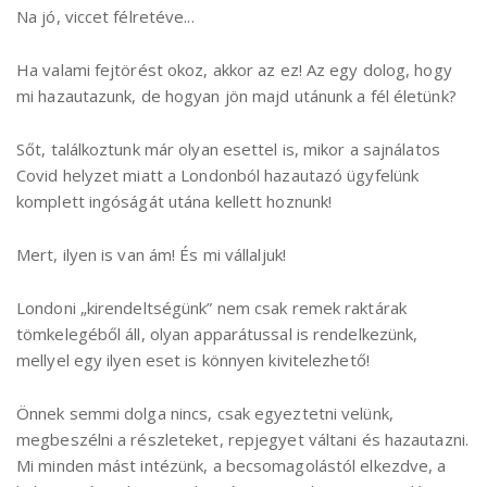
Na jó, viccet félretéve...
Ha valami fejtörést okoz, akkor az ez! Az egy dolog, hogy
mi hazautazunk, de hogyan jön majd utánunk a fél életünk?
Sőt, találkoztunk már olyan esettel is, mikor a sajnálatos
Covid helyzet miatt a Londonból hazautazó ügyfelünk
komplett ingóságát utána kellett hoznunk!
Mert, ilyen is van ám! És mi vállaljuk!
Londoni „kirendeltségünk” nem csak remek raktárak
tömkelegéből áll, olyan apparátussal is rendelkezünk,
mellyel egy ilyen eset is könnyen kivitelezhető!
Önnek semmi dolga nincs, csak egyeztetni velünk,
megbeszélni a részleteket, repjegyet váltani és hazautazni.
Mi minden mást intézünk, a becsomagolástól elkezdve, a