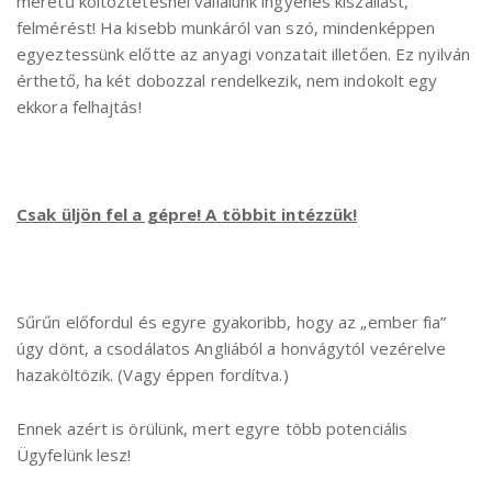
méretű költöztetésnél vállalunk ingyenes kiszállást,
felmérést! Ha kisebb munkáról van szó, mindenképpen
egyeztessünk előtte az anyagi vonzatait illetően. Ez nyilván
érthető, ha két dobozzal rendelkezik, nem indokolt egy
ekkora felhajtás!
Csak üljön fel a gépre! A többit intézzük!
Sűrűn előfordul és egyre gyakoribb, hogy az „ember fia”
úgy dönt, a csodálatos Angliából a honvágytól vezérelve
hazaköltözik. (Vagy éppen fordítva.)
Ennek azért is örülünk, mert egyre több potenciális
Ügyfelünk lesz!