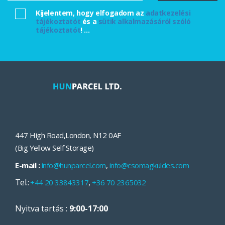
Kijelentem, hogy elfogadom az
adatkezelési
tájékoztatót
és a
sütik alkalmazásáról szóló
tájékoztatót
!
...
447 High Road
,
London
,
N12 0AF
(Big Yellow Self Storage)
E-mail :
info@hunparcel.com
,
info@csomagkuldes.com
Tel.:
,
+44 20 33843317
+36 70 2365032
Nyitva tartás :
9:00-17:00