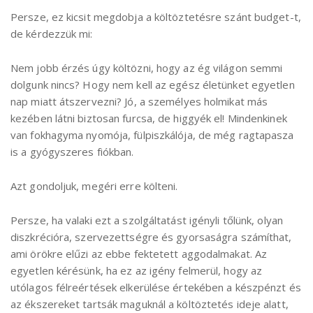
Persze, ez kicsit megdobja a költöztetésre szánt budget-t,
de kérdezzük mi:
Nem jobb érzés úgy költözni, hogy az ég világon semmi
dolgunk nincs? Hogy nem kell az egész életünket egyetlen
nap miatt átszervezni? Jó, a személyes holmikat más
kezében látni biztosan furcsa, de higgyék el! Mindenkinek
van fokhagyma nyomója, fülpiszkálója, de még ragtapasza
is a gyógyszeres fiókban.
Azt gondoljuk, megéri erre költeni.
Persze, ha valaki ezt a szolgáltatást igényli tőlünk, olyan
diszkrécióra, szervezettségre és gyorsaságra számíthat,
ami örökre elűzi az ebbe fektetett aggodalmakat. Az
egyetlen kérésünk, ha ez az igény felmerül, hogy az
utólagos félreértések elkerülése értekében a készpénzt és
az ékszereket tartsák maguknál a költöztetés ideje alatt,