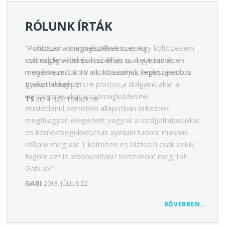
RÓLUNK ÍRTÁK
“Pontosan a megbeszéltek szerinti
"Tobbszori csomagkuldesem es egy koltozesem
“Gyor
csomagfelvétel és kiszállítás is. Teljesen épen
volt eddig a Hunparcel-el en csak jot tudok
Minde
megérkezett a TV-nk. Köszönjük, legközelebb is
mondani,irni.Olcso a tobbiekehez kepest,pontos
ceg."
titeket hívunk! :)"
gyakorlatilag percre pontos,a dolgaink akar a
LÁSZ
koltozesnel akar a csomagkuldesnel
TS
2014. SZEPTEMBER 18.
erintetlenul,sertetlen allapotban erkeztek
meg!Nagyon elegedett vagyok a szolgaltatasukkal
es korrektsegukkel,csak ajanlani tudom masnak
is!Rank meg var 1 koltozes es biztos.h csak veluk
fogom azt is lebonyolitani.! Koszonom meg 1x!!
Gabi xx"
GABI
2013. JÚLIUS 22.
BŐVEBBEN…