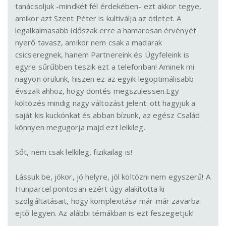
tanácsoljuk -mindkét fél érdekében- ezt akkor tegye,
amikor azt Szent Péter is kultiválja az ötletet. A
legalkalmasabb időszak erre a hamarosan érvényét
nyerő tavasz, amikor nem csak a madarak
csicseregnek, hanem Partnereink és Ügyfeleink is
egyre sűrűbben teszik ezt a telefonban! Aminek mi
nagyon örülünk, hiszen ez az egyik legoptimálisabb
évszak ahhoz, hogy döntés megszülessen.Egy
költözés mindig nagy változást jelent: ott hagyjuk a
saját kis kuckónkat és abban bízunk, az egész Család
könnyen megugorja majd ezt lelkileg.
Sőt, nem csak lelkileg, fizikailag is!
Lássuk be, jókor, jó helyre, jól költözni nem egyszerű! A
Hunparcel pontosan ezért úgy alakította ki
szolgáltatásait, hogy komplexitása már-már zavarba
ejtő legyen. Az alábbi témákban is ezt feszegetjük!