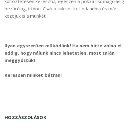
költöztetésen keresztül, egészen a polcra csomagolásig
bezárólag, itthon! Csak a kulcsot kell odaadnia és már
kezdjük is a munkát!
Ilyen egyszerűen működünk! Ha nem hitte volna el
eddig, hogy nálunk nincs lehetetlen, most talán
meggyőztük!
Keressen minket bátran!
HOZZÁSZÓLÁSOK