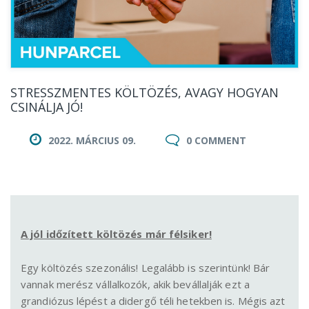
STRESSZMENTES KÖLTÖZÉS, AVAGY HOGYAN
CSINÁLJA JÓ!
2022. MÁRCIUS 09.
0 COMMENT
A jól időzített költözés már félsiker!
Egy költözés szezonális! Legalább is szerintünk! Bár
vannak merész vállalkozók, akik bevállalják ezt a
grandiózus lépést a didergő téli hetekben is. Mégis azt