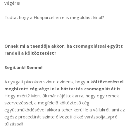
végére!
Tudta, hogy a Hunparcel erre is megoldást kínál?
Önnek mi a teendője akkor, ha csomagolással együtt
rendeli a költöztetést?
Segítünk! Semmi!
A nyugati piacokon szinte evidens, hogy
a költöztetéssel
megbízott cég végzi el a háztartás csomagolását is
.
Hogy miért? Mert ők már rájöttek arra, hogy egy remek
szervezéssel, a megfelelő költöztető cég
együttműködésével akkora teher kerül le a vállukról, ami az
egész procedúrát szinte élvezeti cikké varázsolja...apró
túlzással!