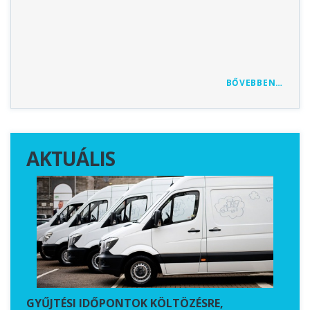
szuks
ha te
kolto
ZOL
BŐVEBBEN…
AKTUÁLIS
GYŰJTÉSI IDŐPONTOK KÖLTÖZÉSRE,