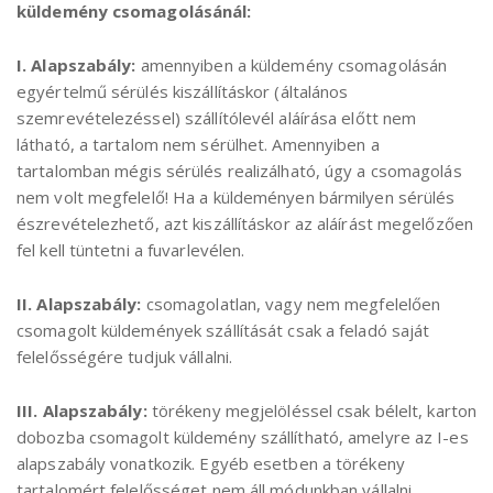
küldemény csomagolásánál:
I. Alapszabály:
amennyiben a küldemény csomagolásán
egyértelmű sérülés kiszállításkor (általános
szemrevételezéssel) szállítólevél aláírása előtt nem
látható, a tartalom nem sérülhet. Amennyiben a
tartalomban mégis sérülés realizálható, úgy a csomagolás
nem volt megfelelő! Ha a küldeményen bármilyen sérülés
észrevételezhető, azt kiszállításkor az aláírást megelőzően
fel kell tüntetni a fuvarlevélen.
II. Alapszabály:
csomagolatlan, vagy nem megfelelően
csomagolt küldemények szállítását csak a feladó saját
felelősségére tudjuk vállalni.
III. Alapszabály:
törékeny megjelöléssel csak bélelt, karton
dobozba csomagolt küldemény szállítható, amelyre az I-es
alapszabály vonatkozik. Egyéb esetben a törékeny
tartalomért felelősséget nem áll módunkban vállalni.