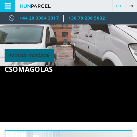
HU
EN
+44 20 3384 3317
+36 70 236 5032
SZOLGÁLTATÁSOK
CSOMAGOLÁS