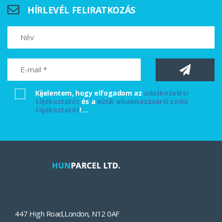
HÍRLEVÉL FELIRATKOZÁS
Kijelentem, hogy elfogadom az
adatkezelési
tájékoztatót
és a
sütik alkalmazásáról szóló
tájékoztatót
!
...
447 High Road
,
London
,
N12 0AF