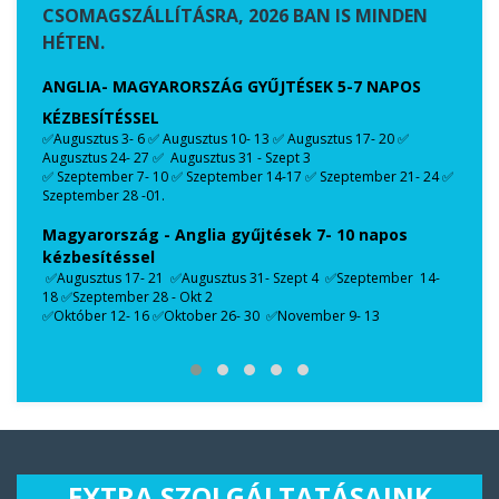
CSOMAGSZÁLLÍTÁSRA, 2026 BAN IS MINDEN
HÉTEN.
ANGLIA- MAGYARORSZÁG GYŰJTÉSEK 5-7 NAPOS
KÉZBESÍTÉSSEL
✅Augusztus 3- 6 ✅ Augusztus 10- 13 ✅ Augusztus 17- 20 ✅
Augusztus 24- 27 ✅ Augusztus 31 - Szept 3
✅ Szeptember 7- 10 ✅ Szeptember 14-17 ✅ Szeptember 21- 24 ✅
TÉSE
A TÖ
Szeptember 28 -01.
ORS
Magyarország - Anglia gyűjtések 7- 10 napos
CSO
kézbesítéssel
✅Augusztus 17- 21 ✅Augusztus 31- Szept 4 ✅Szeptember 14-
18 ✅Szeptember 28 - Okt 2
✅Október 12- 16 ✅Oktober 26- 30 ✅November 9- 13
EXTRA SZOLGÁLTATÁSAINK