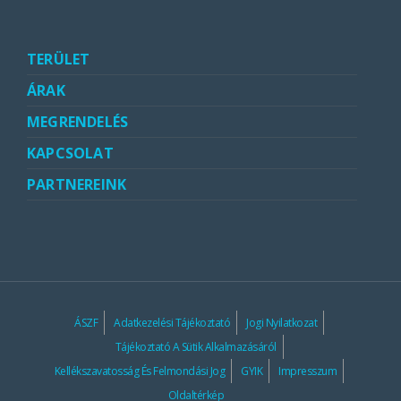
TERÜLET
ÁRAK
MEGRENDELÉS
KAPCSOLAT
PARTNEREINK
ÁSZF
Adatkezelési Tájékoztató
Jogi Nyilatkozat
Tájékoztató A Sütik Alkalmazásáról
Kellékszavatosság És Felmondási Jog
GYIK
Impresszum
Oldaltérkép