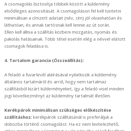
A csomagolás biztosítja többek között a küldemény
elsődleges azonosítását. A csomagoláson fel kell tüntetni
minimálisan a címzett adatait (név, cím) jól olvashatóan és
láthatóan, és annak tartósnak kell lennie az út során.
Ellen kell állnia a szállítás közbeni mozgatás, nyomás és
pakolás hatásainak. Több tétel esetén elég a névvel elátott
csomagok feladása is.
4. Tartalom garancia (Összeállítás):
A feladó a fuvarlevél aláírásával nyilatkozik a küldemény
általános tartalmáról és arról, hogy nem tartalmaz
szállításból kizárt küldeményeket, így a feladó visel minden
jogi következményt az küldemény tartalmát illetően.
Kerékpárok minimálisan szükséges előkészítése
szállításhoz:
kerékpárok szállításánál is preferáljuk a
dobozba történő csomagolást. Ha ez nem kivitelezhető,