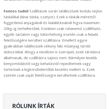
Fontos tudni!
Szállítások során találkoztunk kockás nejlon
táskákkal (kínai táska, szatyor). Ezek a táskák mérettől
függetlenül anyaguknál és kialakításuknál fogva maximum
20kg-ig terhelhetőek. Ezekben csak ruhanemű szállítható,
egyéb tartalom vagy túlterheltség esetén csak a feladó
felelősségére kerülhet szállításra. Emellett egyre
gyakrabban találkozunk vékony falú műanyag tároló
dobozokkal. Ahogy a nevében is szerepel, ezek tárolásra
alkalmasak, de szállításra sajnos nem. Bármilyen kisebb
benyomódástól vagy behatástól repedhetnek vagy
törhetnek a legkörültekintőbb kezelés mellett is. Ezek
szintén csak saját felelősségre kerülhetnek szállításra.
RÓLUNK ÍRTÁK