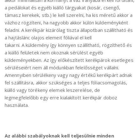
akkor minimálisan a kormányt a váz irányába el kell fordítani,
a pedálokat és egyéb kiálló tárgyakat (kosár, csengő,
támasz kerekek, stb.) le kell szerelni, ha kis méretű akkor a
vázhoz rögzíteni, ha nagyobb akkor külön küldeményként
feladni. A kerékpár kizárólag tiszta állapotban szállítható és
a hajtáslánc olajos elemeit fóliával el kell
takarni. A küldemény így könnyen szállítható, rögzíthető és
a kiálló felületek nem okoznak sérülést egyéb
küldeményekben. Az így előkészített kerékpárok esetleges
sérüléseiért nem áll módunkban felelősséget vállalni.
Amennyiben sérülékeny vagy nagy értékű kerékpárt adnak
fel szállításra, akkor szükséges a teljes fóliacsomagolás,
kiálló vagy törékeny elemek leszerelése, de
legmegfelelőbb egy erre kialakított kerékpár doboz
használata.
Az alábbi szabályoknak kell teljesülnie minden