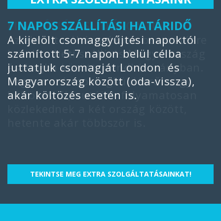
7 NAPOS SZÁLLÍTÁSI HATÁRIDŐ
FIX SZÁLLÍTÁSI IDŐPONTOK
V
A kijelölt csomaggyűjtési napoktól
Az elmúlt néhány évben bevezetésre
M
számított 5-7 napon belül célba
került a heti szállítás Magyarország
ü
juttatjuk csomagját London és
és Anglia között, mindkét irányban.
m
Magyarország között (oda-vissza),
Legyen szó csomagküldésről vagy
a
akár költözés esetén is.
költözésről, autóink folyamatosan
r
közlekednek a két ország között,
t
hetente akár többször is.
h
c
TEKINTSE MEG EXTRA SZOLGÁLTATÁSAINKAT!