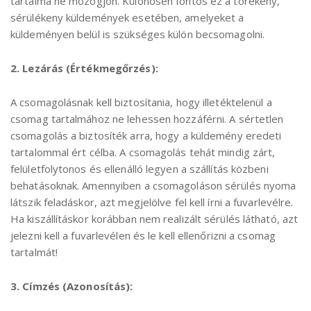
tartalma ne mozogjon. Különösen fontos ez a törékeny,
sérülékeny küldemények esetében, amelyeket a
küldeményen belül is szükséges külön becsomagolni.
2. Lezárás (Értékmegőrzés):
A csomagolásnak kell biztosítania, hogy illetéktelenül a
csomag tartalmához ne lehessen hozzáférni. A sértetlen
csomagolás a biztosíték arra, hogy a küldemény eredeti
tartalommal ért célba. A csomagolás tehát mindig zárt,
felületfolytonos és ellenálló legyen a szállítás közbeni
behatásoknak. Amennyiben a csomagoláson sérülés nyoma
látszik feladáskor, azt megjelölve fel kell írni a fuvarlevélre.
Ha kiszállításkor korábban nem realizált sérülés látható, azt
jelezni kell a fuvarlevélen és le kell ellenőrizni a csomag
tartalmát!
3. Címzés (Azonosítás):